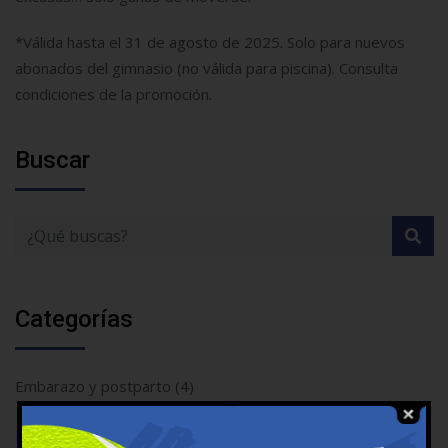
*Válida hasta el 31 de agosto de 2025. Solo para nuevos
abonados del gimnasio (no válida para piscina). Consulta
condiciones de la promoción.
Buscar
Categorías
Embarazo y postparto
(4)
Fitness
(7)