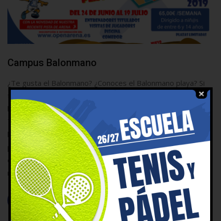
Campus Balonmano
¿Te gusta el Balonmano? ¿Conoces el Balonmano playa? Si
tienes entre 6 y 14 años, puedes disfrutar de tú campus de
balonmano dentro de las mejores instalaciones de la ciudad.
Tecnificación de balonmano pista desde categorías
benjamines hasta infantiles e iniciación al balonmano
playa como elemento diferenciador de nuestra primera
edición en las instalaciones de Open Arena. Entrenadores y
monitores titulados […]
Leer más